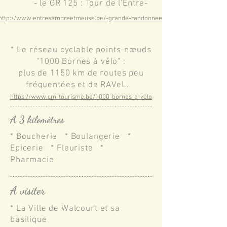
- le GR 125 : Tour de l'Entre-
Sambre-et-Meuse
http://www.entresambreetmeuse.be/-grande-randonnee-
* Le réseau cyclable points-nœuds
"1000 Bornes à vélo" :
plus de 1150 km de routes peu
fréquentées et de RAVeL.
https://www.cm-tourisme.be/1000-bornes-a-velo
A
3 kilomètres
* Boucherie * Boulangerie
*
Epicerie
* Fleuriste *
Pharmacie
A visiter
* La Ville de Walcourt et sa
basilique