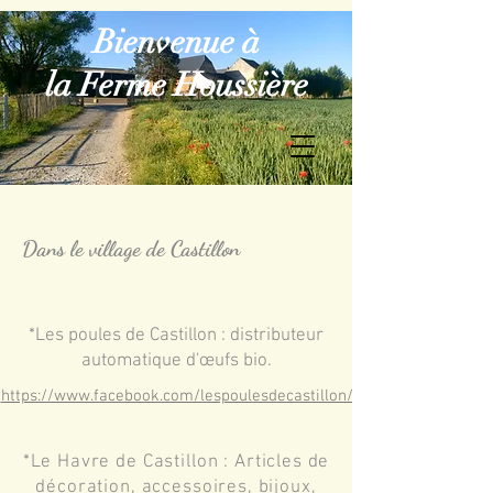
Bienvenue à
la Ferme Houssière
Dans le village de Castillon
*Les poules de Castillon : distributeur
automatique d'œufs bio.
https://www.facebook.com/lespoules
https://www.facebook.com/lespoulesdecastillon/
decastillon/
*Le Havre de Castillon :
Articles de
décoration, accessoires, bijoux,